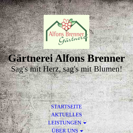
Gärtnerei Alfons Brenner
Sag's mit Herz, sag's mit Blumen!
STARTSEITE
AKTUELLES
LEISTUNGEN
ÜBER UNS